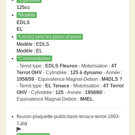
125cc
*Modèle
EDLS
EL
*Lien(s) vers les plans d'usine
Modèle : EDLS
Modèle : EL
*Commentaires
- Terrot type :
EDLS Fleuron
- Motorisation :
4T
Terrot OHV
- Cylindrée :
125 à dynamo
- Année :
1958/59
- Equivalence Magnat-Debon :
M4DLS ?
.
- Terrot type :
EL Tenace
- Motorisation :
4T Terrot
OHV
- Cylindrée :
125
- Année :
1958/60
-
Equivalence Magnat-Debon :
M4EL
.
fleuron-plaquette-publicitaire-tenace-terrot-1893-
1.jpg
-