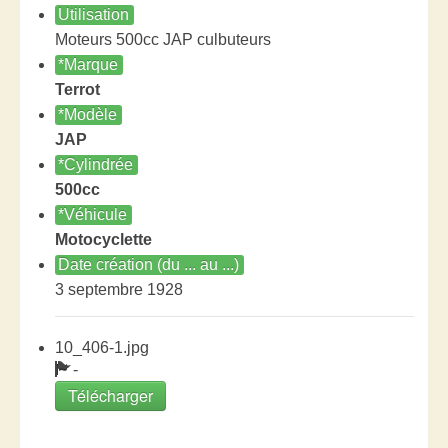
Utilisation
Moteurs 500cc JAP culbuteurs
*Marque
Terrot
*Modèle
JAP
*Cylindrée
500cc
*Véhicule
Motocyclette
Date création (du ... au ...)
3 septembre 1928
10_406-1.jpg
-
Télécharger