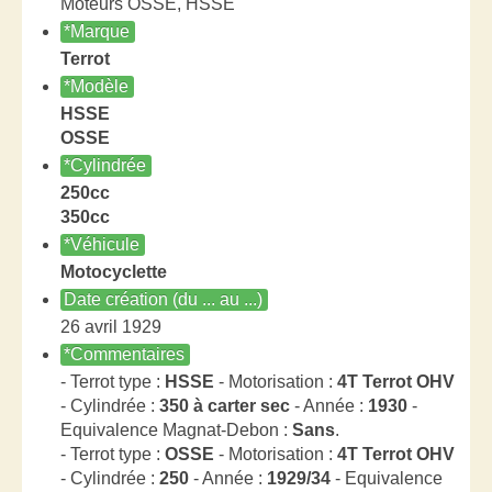
Moteurs OSSE, HSSE
*Marque
Terrot
*Modèle
HSSE
OSSE
*Cylindrée
250cc
350cc
*Véhicule
Motocyclette
Date création (du ... au ...)
26 avril 1929
*Commentaires
- Terrot type :
HSSE
- Motorisation :
4T Terrot OHV
- Cylindrée :
350 à carter sec
- Année :
1930
-
Equivalence Magnat-Debon :
Sans
.
- Terrot type :
OSSE
- Motorisation :
4T Terrot OHV
- Cylindrée :
250
- Année :
1929/34
- Equivalence