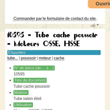
Commander par le formulaire de contact du site
.
10595 - Tube cache poussoir
- Moteurs OSSE, HSSE
Étiquettes
tube...
|
poussoir
|
moteur
|
cache
N° de pièce (de ... à ...)
10595
Titre du document
Tube cache poussoir
Matière
Tube laiton étiré
Utilisation