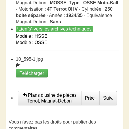
Magnat-Debon :
MOSSE. Type : OSSE Moto-Ball
- Motorisation :
4T Terrot OHV
- Cylindrée :
250
boite séparée
- Année :
1934/35
- Equivalence
Magnat-Debon :
Sans
.
*Lien(s) vers les archives techniques
Modèle : HSSE
Modèle : OSSE
10_595-1.jpg
-
Télécharger
Plans d'usine de pièces
Préc.
Suiv.
Terrot, Magnat-Debon
Vous n'avez pas les droits pour publier des
commentaires