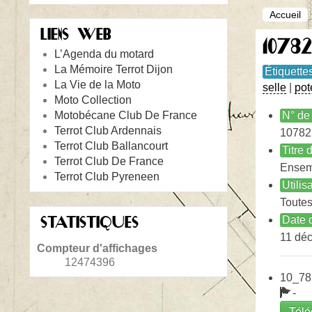
Accueil
LIENS WEB
10782
L’Agenda du motard
La Mémoire Terrot Dijon
Étiquette
La Vie de la Moto
selle
|
pot
Moto Collection
Motobécane Club De France
N° de 
Terrot Club Ardennais
10782
Terrot Club Ballancourt
Titre
Terrot Club De France
Ensemb
Terrot Club Pyreneen
Utilis
Toutes
STATISTIQUES
Date c
11 dé
Compteur d'affichages
12474396
10_78
-
Télé