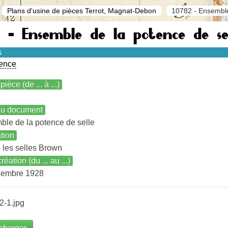
Plans d'usine de pièces Terrot, Magnat-Debon
10782 - Ensemble 
 - Ensemble de la potence de sel
s
ence
pièce (de ... à ...)
 du document
le de la potence de selle
ation
 les selles Brown
réation (du ... au ...)
cembre 1928
2-1.jpg
charger