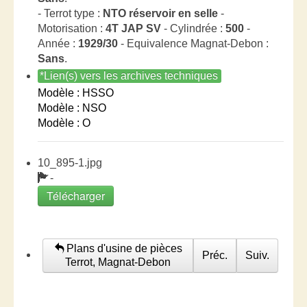
- Terrot type :
NTO réservoir en selle
-
Motorisation :
4T JAP SV
- Cylindrée :
500
-
Année :
1929/30
- Equivalence Magnat-Debon :
Sans
.
*Lien(s) vers les archives techniques
Modèle : HSSO
Modèle : NSO
Modèle : O
10_895-1.jpg
-
Télécharger
Plans d'usine de pièces
Préc.
Suiv.
Terrot, Magnat-Debon