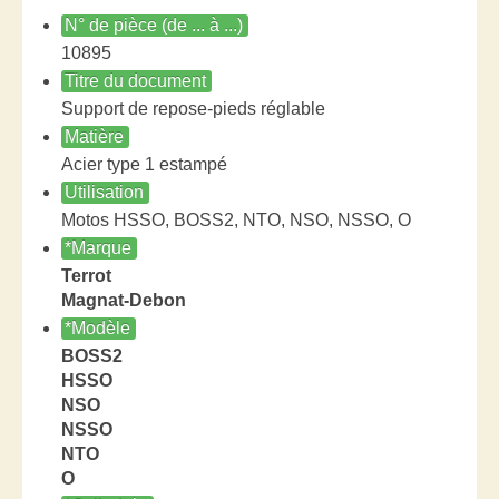
N° de pièce (de ... à ...)
10895
Titre du document
Support de repose-pieds réglable
Matière
Acier type 1 estampé
Utilisation
Motos HSSO, BOSS2, NTO, NSO, NSSO, O
*Marque
Terrot
Magnat-Debon
*Modèle
BOSS2
HSSO
NSO
NSSO
NTO
O