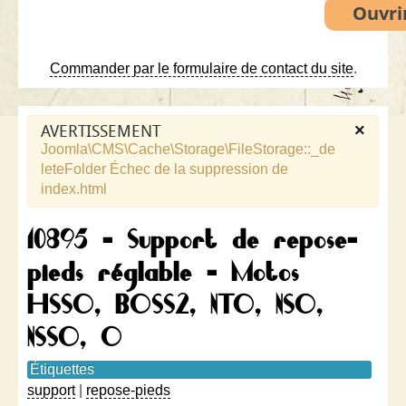
Commander par le formulaire de contact du site
.
×
AVERTISSEMENT
Joomla\CMS\Cache\Storage\FileStorage::_de
leteFolder Échec de la suppression de
index.html
10895 - Support de repose-
pieds réglable - Motos
HSSO, BOSS2, NTO, NSO,
NSSO, O
Étiquettes
support
|
repose-pieds