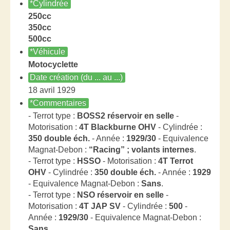
*Cylindrée
250cc
350cc
500cc
*Véhicule
Motocyclette
Date création (du ... au ...)
18 avril 1929
*Commentaires
- Terrot type :
BOSS2 réservoir en selle
-
Motorisation :
4T Blackburne OHV
- Cylindrée :
350 double éch.
- Année :
1929/30
- Equivalence
Magnat-Debon :
“Racing” ; volants internes
.
- Terrot type :
HSSO
- Motorisation :
4T Terrot
OHV
- Cylindrée :
350 double éch.
- Année :
1929
- Equivalence Magnat-Debon :
Sans
.
- Terrot type :
NSO réservoir en selle
-
Motorisation :
4T JAP SV
- Cylindrée :
500
-
Année :
1929/30
- Equivalence Magnat-Debon :
Sans
.