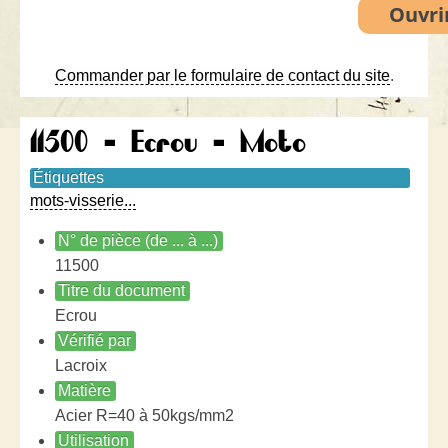
Commander par le formulaire de contact du site
.
11500 - Ecrou - Moto
Étiquettes
mots-visserie...
N° de pièce (de ... à ...)
11500
Titre du document
Ecrou
Vérifié par
Lacroix
Matière
Acier R=40 à 50kgs/mm2
Utilisation