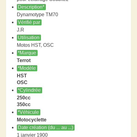
Description*
Dynamotype TM70
Vérifié par
J.R
Utilisation
Motos HST, OSC
*Marque
Terrot
*Modèle
HST
OSC
*Cylindrée
250cc
350cc
*Véhicule
Motocyclette
Date création (du ... au ...)
1 janvier 1900