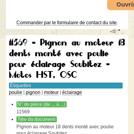
Commander par le formulaire de contact du site
.
11569 - Pignon au moteur 18
dents monté avec poulie
pour éclairage Soubitez -
Motos HST, OSC
Étiquettes
poulie
|
pignon
|
moteur
|
éclairage
N° de pièce (de ... à ...)
11569
Titre du document
Pignon au moteur 18 dents monté avec poulie
pour éclairage Soubitez