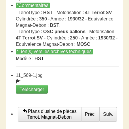
*Commentaires
- Terrot type :
HST
- Motorisation :
4T Terrot SV
-
Cylindrée :
350
- Année :
1930/32
- Equivalence
Magnat-Debon :
BST
.
- Terrot type :
OSC pneus ballons
- Motorisation :
4T Terrot SV
- Cylindrée :
250
- Année :
1930/32
-
Equivalence Magnat-Debon :
MOSC
.
*Lien(s) vers les archives techniques
Modèle : HST
11_569-1.jpg
-
Télécharger
Plans d'usine de pièces
Préc.
Suiv.
Terrot, Magnat-Debon