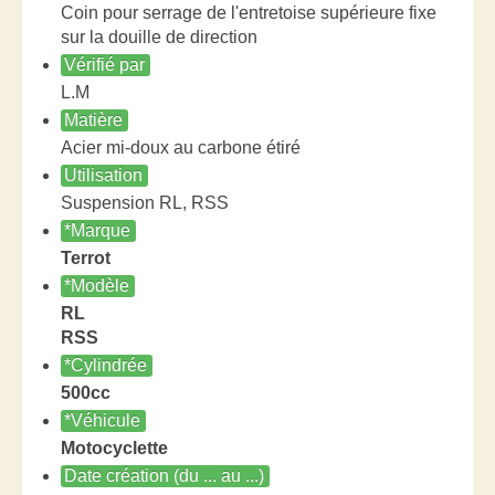
Coin pour serrage de l'entretoise supérieure fixe
sur la douille de direction
Vérifié par
L.M
Matière
Acier mi-doux au carbone étiré
Utilisation
Suspension RL, RSS
*Marque
Terrot
*Modèle
RL
RSS
*Cylindrée
500cc
*Véhicule
Motocyclette
Date création (du ... au ...)