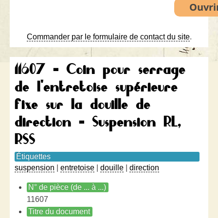
Commander par le formulaire de contact du site
.
11607 - Coin pour serrage
de l'entretoise supérieure
fixe sur la douille de
direction - Suspension RL,
RSS
Étiquettes
suspension
|
entretoise
|
douille
|
direction
N° de pièce (de ... à ...)
11607
Titre du document