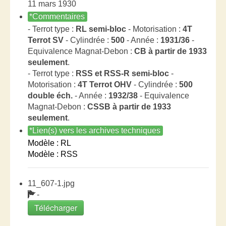
11 mars 1930
*Commentaires
- Terrot type :
RL semi-bloc
- Motorisation :
4T
Terrot SV
- Cylindrée :
500
- Année :
1931/36
-
Equivalence Magnat-Debon :
CB à partir de 1933
seulement
.
- Terrot type :
RSS et RSS-R semi-bloc
-
Motorisation :
4T Terrot OHV
- Cylindrée :
500
double éch.
- Année :
1932/38
- Equivalence
Magnat-Debon :
CSSB à partir de 1933
seulement
.
*Lien(s) vers les archives techniques
Modèle : RL
Modèle : RSS
11_607-1.jpg
-
Télécharger