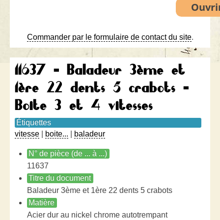
Commander par le formulaire de contact du site
.
11637 - Baladeur 3ème et
1ère 22 dents 5 crabots -
Boite 3 et 4 vitesses
Étiquettes
vitesse
|
boite...
|
baladeur
N° de pièce (de ... à ...)
11637
Titre du document
Baladeur 3ème et 1ère 22 dents 5 crabots
Matière
Acier dur au nickel chrome autotrempant