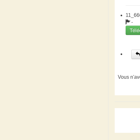
11_66
-
Télé
Vous n'av