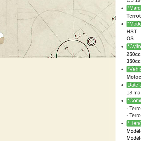
OS 19
*Marq
Terrot
*Modè
HST
OS
*Cyli
250cc
350cc
*Véhi
Motoc
Date c
18 ma
*Comm
- Terro
- Terro
*Lien(
Modèl
Modèl