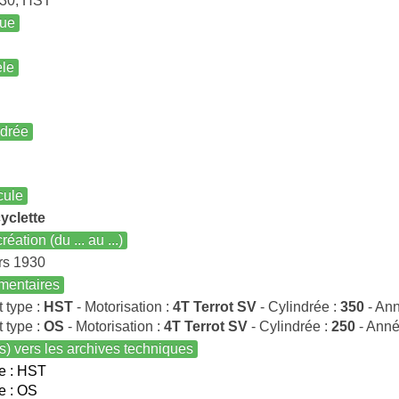
30, HST
ue
le
ndrée
cule
yclette
réation (du ... au ...)
rs 1930
entaires
t type :
HST
- Motorisation :
4T Terrot SV
- Cylindrée :
350
- An
t type :
OS
- Motorisation :
4T Terrot SV
- Cylindrée :
250
- Anné
s) vers les archives techniques
e : HST
e : OS