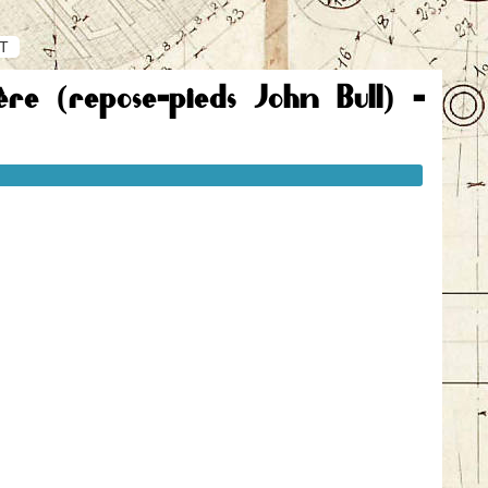
ST
ère (repose-pieds John Bull) -