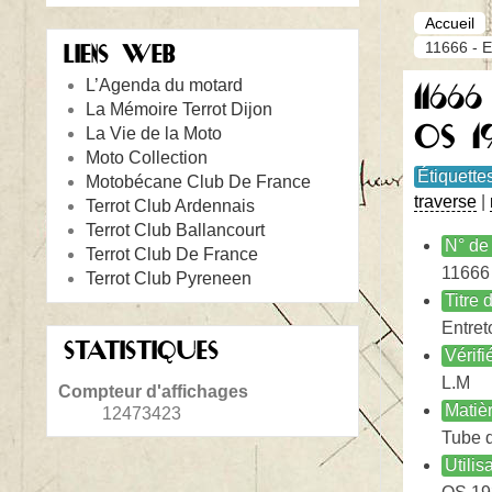
Accueil
11666 - E
LIENS WEB
L’Agenda du motard
11666
La Mémoire Terrot Dijon
OS 1
La Vie de la Moto
Moto Collection
Étiquette
Motobécane Club De France
traverse
|
Terrot Club Ardennais
Terrot Club Ballancourt
N° de 
Terrot Club De France
11666
Terrot Club Pyreneen
Titre
Entret
STATISTIQUES
Vérifi
L.M
Compteur d'affichages
Matiè
12473423
Tube 
Utilis