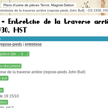
Plans d'usine de pièces Terrot, Magnat-Debon
ntretoise de la traverse arrière (repose-pieds John Bull) - OS 1930, H
 - Entretoise de la traverse arri
930, HST
s
repose-pieds
|
entretoise
pièce (de ... à ...)
 du document
oise de la traverse arrière (repose-pieds John Bull)
é par
re
de 19 15/10
ation