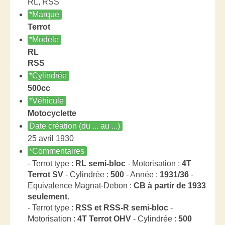
RL, RSS
*Marque
Terrot
*Modèle
RL
RSS
*Cylindrée
500cc
*Véhicule
Motocyclette
Date création (du ... au ...)
25 avril 1930
*Commentaires
- Terrot type :
RL semi-bloc
- Motorisation :
4T
Terrot SV
- Cylindrée :
500
- Année :
1931/36
-
Equivalence Magnat-Debon :
CB à partir de 1933
seulement
.
- Terrot type :
RSS et RSS-R semi-bloc
-
Motorisation :
4T Terrot OHV
- Cylindrée :
500