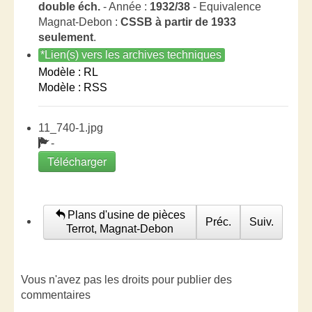
double éch.
- Année :
1932/38
- Equivalence
Magnat-Debon :
CSSB à partir de 1933
seulement
.
*Lien(s) vers les archives techniques
Modèle : RL
Modèle : RSS
11_740-1.jpg
-
Télécharger
Plans d'usine de pièces
Préc.
Suiv.
Terrot, Magnat-Debon
Vous n'avez pas les droits pour publier des
commentaires