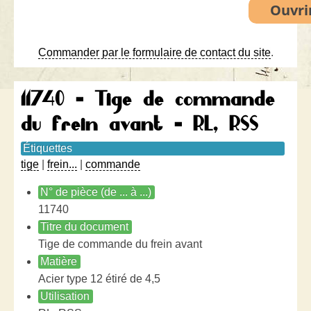
Commander par le formulaire de contact du site
.
11740 - Tige de commande
du frein avant - RL, RSS
Étiquettes
tige
|
frein...
|
commande
N° de pièce (de ... à ...)
11740
Titre du document
Tige de commande du frein avant
Matière
Acier type 12 étiré de 4,5
Utilisation