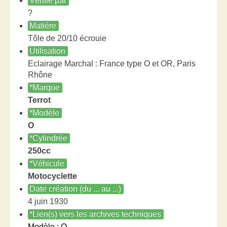
Vérifié par
?
Matière
Tôle de 20/10 écrouie
Utilisation
Eclairage Marchal : France type O et OR, Paris
Rhône
*Marque
Terrot
*Modèle
O
*Cylindrée
250cc
*Véhicule
Motocyclette
Date création (du ... au ...)
4 juin 1930
*Lien(s) vers les archives techniques
Modèle : O