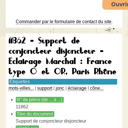
Commander par le formulaire de contact du site
.
11862 - Support de
conjoncteur disjoncteur -
Eclairage Marchal : France
type O et OR, Paris Rhône
Étiquettes
mots-villes...
|
support
|
jonc
|
éclairage
|
cône...
N° de pièce (de ... à ...)
11862
Titre du document
Support de conjoncteur disjoncteur