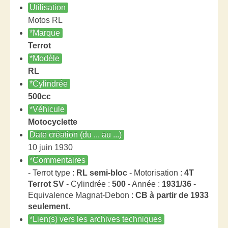
Utilisation
Motos RL
*Marque
Terrot
*Modèle
RL
*Cylindrée
500cc
*Véhicule
Motocyclette
Date création (du ... au ...)
10 juin 1930
*Commentaires
- Terrot type :
RL semi-bloc
- Motorisation :
4T
Terrot SV
- Cylindrée :
500
- Année :
1931/36
-
Equivalence Magnat-Debon :
CB à partir de 1933
seulement
.
*Lien(s) vers les archives techniques