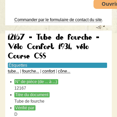
Commander par le formulaire de contact du site
.
12167 - Tube de fourche -
Vélo Confort 1931, vélo
Course CSS
Étiquettes
tube...
|
fourche...
|
confort
|
cône...
N° de pièce (de ... à ...)
12167
Titre du document
Tube de fourche
Vérifié par
D