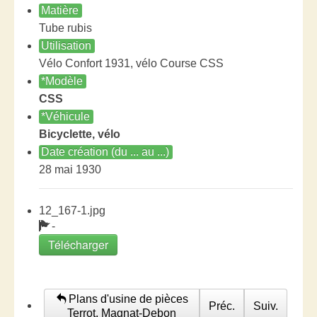
Matière
Tube rubis
Utilisation
Vélo Confort 1931, vélo Course CSS
*Modèle
CSS
*Véhicule
Bicyclette, vélo
Date création (du ... au ...)
28 mai 1930
12_167-1.jpg
-
Télécharger
Plans d'usine de pièces
Préc.
Suiv.
Terrot, Magnat-Debon