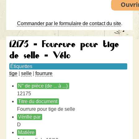
Commander par le formulaire de contact du site
.
12175 - Fourrure pour tige
de selle - Vélo
Étiquettes
tige
|
selle
|
fourrure
N° de pièce (de ... à ...)
12175
Titre du document
Fourrure pour tige de selle
Vérifié par
D
Matière