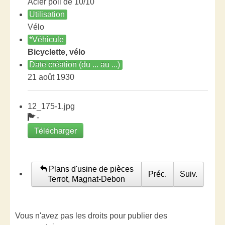
Acier poli de 10/10
Utilisation
Vélo
*Véhicule
Bicyclette, vélo
Date création (du ... au ...)
21 août 1930
12_175-1.jpg
-
Télécharger
Plans d'usine de pièces
Préc.
Suiv.
Terrot, Magnat-Debon
Vous n'avez pas les droits pour publier des