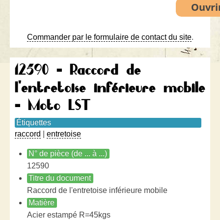
Commander par le formulaire de contact du site
.
12590 - Raccord de
l'entretoise inférieure mobile
- Moto LST
Étiquettes
raccord
|
entretoise
N° de pièce (de ... à ...)
12590
Titre du document
Raccord de l'entretoise inférieure mobile
Matière
Acier estampé R=45kgs