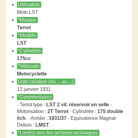
Utilisation
Moto LST
*Marque
Terrot
*Modèle
LST
*Cylindrée
175cc
*Véhicule
Motocyclette
Date création (du ... au ...)
12 janvier 1931
*Commentaires
- Terrot type :
LST 2 vit. réservoir en selle
-
Motorisation :
2T Terrot
- Cylindrée :
175 double
éch.
- Année :
1931/37
- Equivalence Magnat-
Debon :
LMST
.
*Lien(s) vers les archives techniques