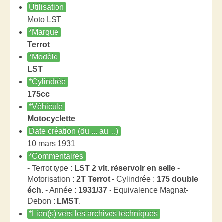
Utilisation
Moto LST
*Marque
Terrot
*Modèle
LST
*Cylindrée
175cc
*Véhicule
Motocyclette
Date création (du ... au ...)
10 mars 1931
*Commentaires
- Terrot type :
LST 2 vit. réservoir en selle
-
Motorisation :
2T Terrot
- Cylindrée :
175 double
éch.
- Année :
1931/37
- Equivalence Magnat-
Debon :
LMST
.
*Lien(s) vers les archives techniques