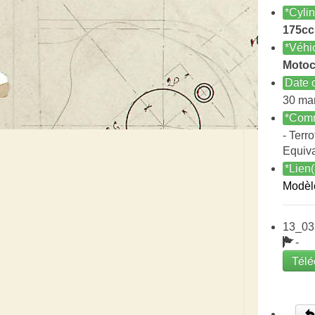
*Cyli
175cc
*Véhi
Motoc
Date c
30 ma
*Comm
- Terro
Equiv
*Lien(
Modèl
13_03
-
Télé