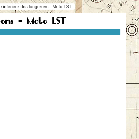
e inférieur des longerons - Moto LST
erons - Moto LST