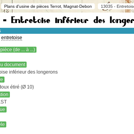
Plans d'usine de pièces Terrot, Magnat-Debon
13035 - Entretois
 - Entretoise inférieur des long
s
|
entretoise
pièce (de ... à ...)
 du document
oise inférieur des longerons
re
doux étiré (Ø 10)
ation
LST
ue
le