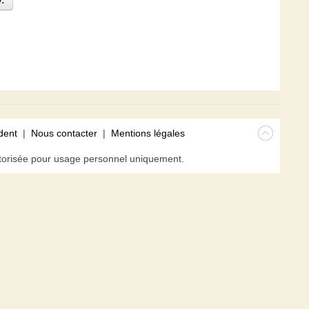
dent
|
Nous contacter
|
Mentions légales
isée pour usage personnel uniquement.
avigateur. En poursuivant votre navigation sur ce site, vous