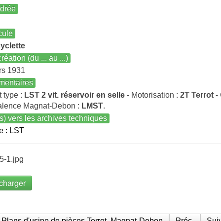
ndrée
cule
yclette
réation (du ... au ...)
rs 1931
entaires
t type :
LST 2 vit. réservoir en selle
- Motorisation :
2T Terrot
- 
alence Magnat-Debon :
LMST
.
s) vers les archives techniques
e : LST
5-1.jpg
charger
Plans d'usine de pièces Terrot, Magnat-Debon
Préc.
Suiv