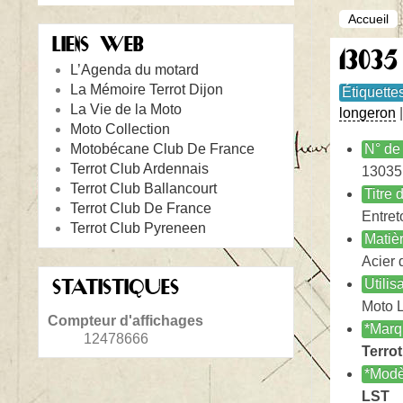
Accueil
LIENS WEB
13035
L’Agenda du motard
La Mémoire Terrot Dijon
Étiquette
La Vie de la Moto
longeron
Moto Collection
Motobécane Club De France
N° de 
Terrot Club Ardennais
13035
Terrot Club Ballancourt
Titre
Terrot Club De France
Entret
Terrot Club Pyreneen
Matiè
Acier 
STATISTIQUES
Utilis
Moto 
Compteur d'affichages
*Marq
12478666
Terrot
*Modè
LST