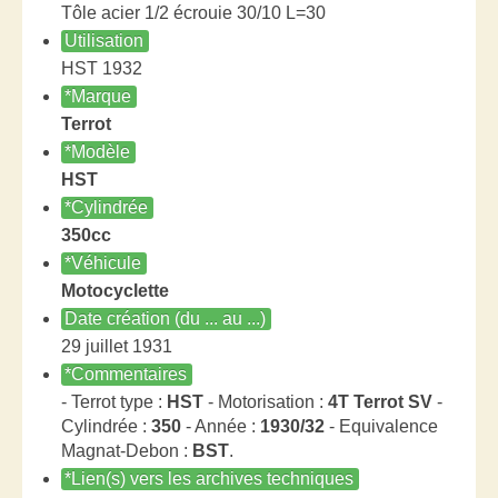
Tôle acier 1/2 écrouie 30/10 L=30
Utilisation
HST 1932
*Marque
Terrot
*Modèle
HST
*Cylindrée
350cc
*Véhicule
Motocyclette
Date création (du ... au ...)
29 juillet 1931
*Commentaires
- Terrot type :
HST
- Motorisation :
4T Terrot SV
-
Cylindrée :
350
- Année :
1930/32
- Equivalence
Magnat-Debon :
BST
.
*Lien(s) vers les archives techniques