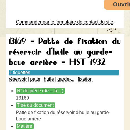
Commander par le formulaire de contact du site
.
13169 - Patte de fixation du
réservoir d'huile au garde-
boue arrière - HST 1932
Étiquettes
réservoir
|
patte
|
huile
|
garde-...
|
fixation
N° de pièce (de ... à ...)
13169
Titre du document
Patte de fixation du réservoir d'huile au garde-
boue arrière
Matière