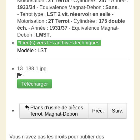
Motorisation :
2T Terrot
- Cylindrée :
247
- Année :
1933/34
- Equivalence Magnat-Debon :
Sans
.
- Terrot type :
LST 2 vit. réservoir en selle
-
Motorisation :
2T Terrot
- Cylindrée :
175 double
éch.
- Année :
1931/37
- Equivalence Magnat-
Debon :
LMST
.
*Lien(s) vers les archives techniques
Modèle : LST
13_188-1.jpg
-
Télécharger
Plans d'usine de pièces
Préc.
Suiv.
Terrot, Magnat-Debon
Vous n'avez pas les droits pour publier des