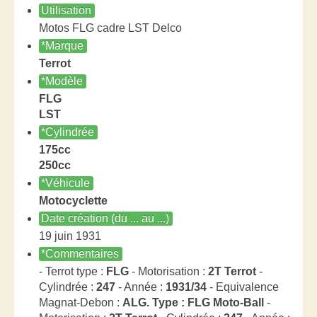
Utilisation
Motos FLG cadre LST Delco
*Marque
Terrot
*Modèle
FLG
LST
*Cylindrée
175cc
250cc
*Véhicule
Motocyclette
Date création (du ... au ...)
19 juin 1931
*Commentaires
- Terrot type :
FLG
- Motorisation :
2T Terrot
-
Cylindrée :
247
- Année :
1931/34
- Equivalence
Magnat-Debon :
ALG. Type : FLG Moto-Ball
-