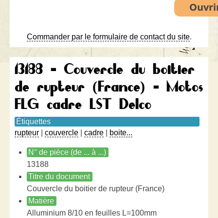
Commander par le formulaire de contact du site
.
13188 - Couvercle du boitier
de rupteur (France) - Motos
FLG cadre LST Delco
Étiquettes
rupteur
|
couvercle
|
cadre
|
boite...
N° de pièce (de ... à ...)
13188
Titre du document
Couvercle du boitier de rupteur (France)
Matière
Alluminium 8/10 en feuilles L=100mm