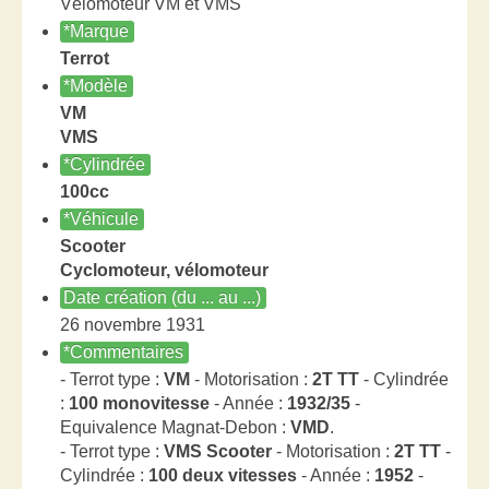
Vélomoteur VM et VMS
*Marque
Terrot
*Modèle
VM
VMS
*Cylindrée
100cc
*Véhicule
Scooter
Cyclomoteur, vélomoteur
Date création (du ... au ...)
26 novembre 1931
*Commentaires
- Terrot type :
VM
- Motorisation :
2T TT
- Cylindrée
:
100 monovitesse
- Année :
1932/35
-
Equivalence Magnat-Debon :
VMD
.
- Terrot type :
VMS Scooter
- Motorisation :
2T TT
-
Cylindrée :
100 deux vitesses
- Année :
1952
-