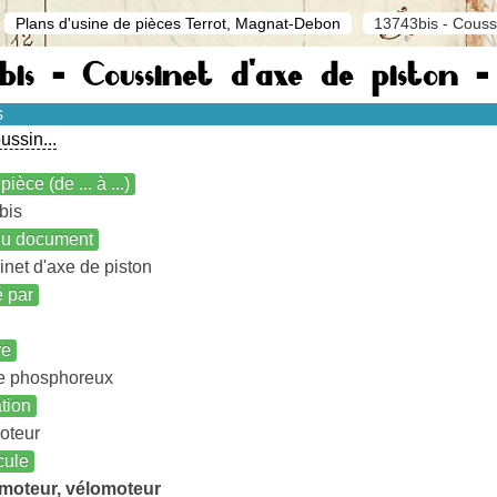
Plans d'usine de pièces Terrot, Magnat-Debon
13743bis - Couss
bis - Coussinet d'axe de piston 
s
ussin...
pièce (de ... à ...)
bis
 du document
net d'axe de piston
é par
re
e phosphoreux
ation
oteur
cule
moteur, vélomoteur