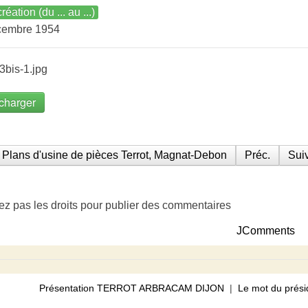
réation (du ... au ...)
cembre 1954
bis-1.jpg
charger
Plans d'usine de pièces Terrot, Magnat-Debon
Préc.
Suiv
ez pas les droits pour publier des commentaires
JComments
Présentation TERROT ARBRACAM DIJON
|
Le mot du prési