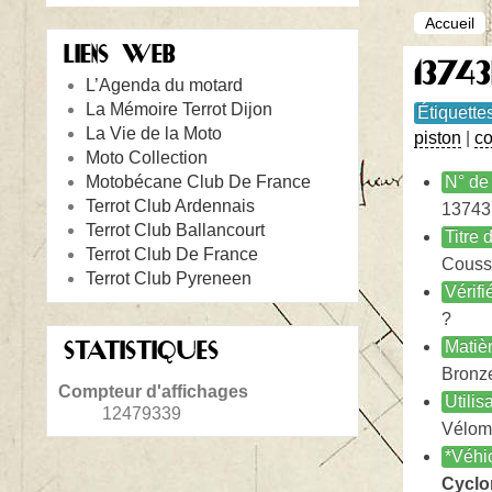
Accueil
LIENS WEB
13743
L’Agenda du motard
La Mémoire Terrot Dijon
Étiquette
La Vie de la Moto
piston
|
co
Moto Collection
Motobécane Club De France
N° de 
Terrot Club Ardennais
13743
Terrot Club Ballancourt
Titre
Terrot Club De France
Coussi
Terrot Club Pyreneen
Vérifi
?
STATISTIQUES
Matiè
Bronz
Compteur d'affichages
Utilis
12479339
Vélom
*Véhi
Cyclo