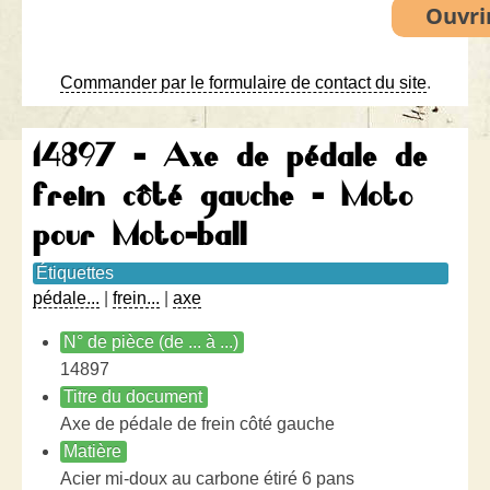
Commander par le formulaire de contact du site
.
14897 - Axe de pédale de
frein côté gauche - Moto
pour Moto-ball
Étiquettes
pédale...
|
frein...
|
axe
N° de pièce (de ... à ...)
14897
Titre du document
Axe de pédale de frein côté gauche
Matière
Acier mi-doux au carbone étiré 6 pans