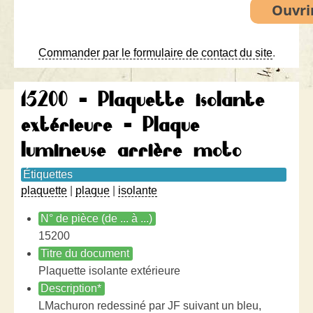
Commander par le formulaire de contact du site
.
15200 - Plaquette isolante
extérieure - Plaque
lumineuse arrière moto
Étiquettes
plaquette
|
plaque
|
isolante
N° de pièce (de ... à ...)
15200
Titre du document
Plaquette isolante extérieure
Description*
LMachuron redessiné par JF suivant un bleu,