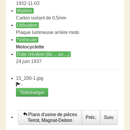
1932-11-03
Matière
Carton isolant de 0,5mm
Utilisation
Plaque lumineuse arrière moto
*Véhicule
Motocyclette
Date création (du ... au ...)
24 juin 1937
15_200-1.jpg
-
Télécharger
Plans d'usine de pièces
Préc.
Suiv.
Terrot, Magnat-Debon