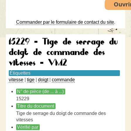
Commander par le formulaire de contact du site
.
15229 - Tige de serrage du
doigt de commande des
vitesses - VM2
Étiquettes
vitesse
|
tige
|
doigt
|
commande
N° de pièce (de ... à ...)
15229
Titre du document
Tige de serrage du doigt de commande des
vitesses
Vérifié par