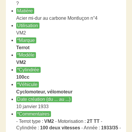
?
Matière
Acier mi-dur au carbone Montluçon n°4
Utilisation
VM2
*Marque
Terrot
*Modèle
VM2
*Cylindrée
100cc
*Véhicule
Cyclomoteur, vélomoteur
Date création (du ... au ...)
10 janvier 1933
*Commentaires
- Terrot type :
VM2
- Motorisation :
2T TT
-
Cylindrée :
100 deux vitesses
- Année :
1933/35
-