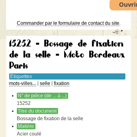
Commander par le formulaire de contact du site
.
15252 - Bossage de fixation
de la selle - Moto Bordeaux
Paris
Étiquettes
mots-villes...
|
selle
|
fixation
N° de pièce (de ... à ...)
15252
Titre du document
Bossage de fixation de la selle
Matière
Acier coulé