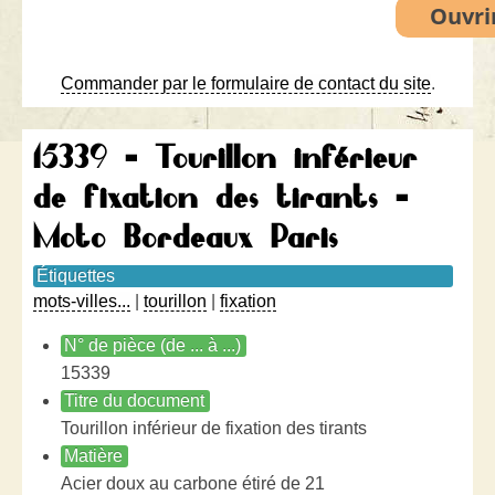
Commander par le formulaire de contact du site
.
15339 - Tourillon inférieur
de fixation des tirants -
Moto Bordeaux Paris
Étiquettes
mots-villes...
|
tourillon
|
fixation
N° de pièce (de ... à ...)
15339
Titre du document
Tourillon inférieur de fixation des tirants
Matière
Acier doux au carbone étiré de 21