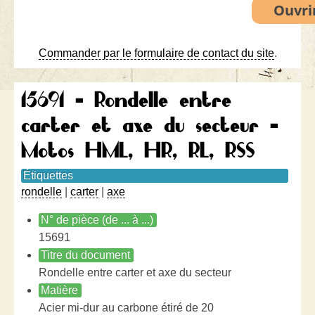
Commander par le formulaire de contact du site
.
15691 - Rondelle entre
carter et axe du secteur -
Motos HML, HR, RL, RSS
Étiquettes
rondelle
|
carter
|
axe
N° de pièce (de ... à ...)
15691
Titre du document
Rondelle entre carter et axe du secteur
Matière
Acier mi-dur au carbone étiré de 20