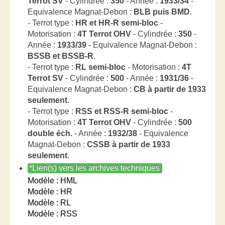
Terrot SV
- Cylindrée :
350
- Année :
1933/34
-
Equivalence Magnat-Debon :
BLB puis BMD
.
- Terrot type :
HR et HR-R semi-bloc
-
Motorisation :
4T Terrot OHV
- Cylindrée :
350
-
Année :
1933/39
- Equivalence Magnat-Debon :
BSSB et BSSB-R
.
- Terrot type :
RL semi-bloc
- Motorisation :
4T
Terrot SV
- Cylindrée :
500
- Année :
1931/36
-
Equivalence Magnat-Debon :
CB à partir de 1933
seulement
.
- Terrot type :
RSS et RSS-R semi-bloc
-
Motorisation :
4T Terrot OHV
- Cylindrée :
500
double éch.
- Année :
1932/38
- Equivalence
Magnat-Debon :
CSSB à partir de 1933
seulement
.
*Lien(s) vers les archives techniques
Modèle : HML
Modèle : HR
Modèle : RL
Modèle : RSS