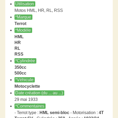
Utilisation
Motos HML, HR, RL, RSS
*Marque
Terrot
*Modèle
HML
HR
RL
RSS
*Cylindrée
350cc
500cc
*Véhicule
Motocyclette
Date création (du ... au ...)
29 mai 1933
*Commentaires
- Terrot type :
HML semi-bloc
- Motorisation :
4T