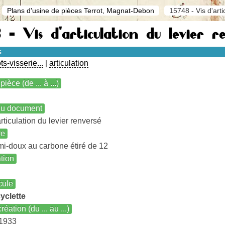
Plans d'usine de pièces Terrot, Magnat-Debon
15748 - Vis d'arti
 - Vis d'articulation du levier r
s
s-visserie...
|
articulation
pièce (de ... à ...)
 du document
articulation du levier renversé
re
mi-doux au carbone étiré de 12
ation
cule
yclette
réation (du ... au ...)
 1933