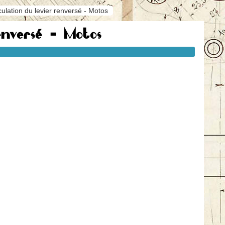
culation du levier renversé - Motos
enversé - Motos