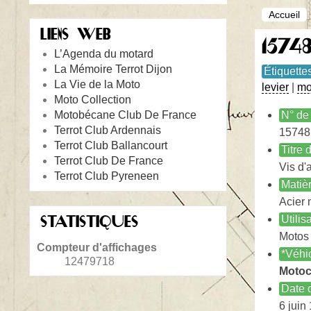
Accueil
LIENS WEB
15748
L’Agenda du motard
La Mémoire Terrot Dijon
Étiquette
La Vie de la Moto
levier
|
mot
Moto Collection
Motobécane Club De France
N° de 
Terrot Club Ardennais
15748
Terrot Club Ballancourt
Titre
Terrot Club De France
Vis d'
Terrot Club Pyreneen
Matiè
Acier 
STATISTIQUES
Utilis
Motos
Compteur d'affichages
*Véhi
12479718
Motoc
Date c
6 juin