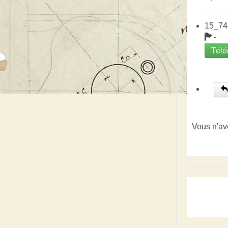
15_74
-
Télé
Vous n'av