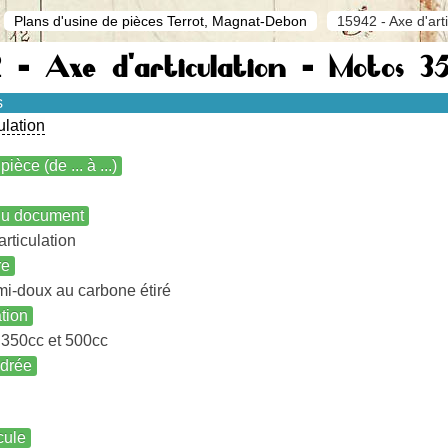
Plans d'usine de pièces Terrot, Magnat-Debon
15942 - Axe d'art
 - Axe d'articulation - Motos 35
s
ulation
pièce (de ... à ...)
 du document
articulation
re
mi-doux au carbone étiré
ation
 350cc et 500cc
ndrée
cule