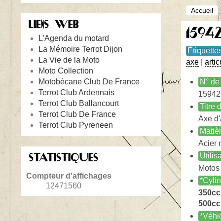
Accueil
LIENS WEB
15942
L’Agenda du motard
La Mémoire Terrot Dijon
Étiquette
La Vie de la Moto
axe
|
artic
Moto Collection
Motobécane Club De France
N° de 
Terrot Club Ardennais
15942
Terrot Club Ballancourt
Titre
Terrot Club De France
Axe d'
Terrot Club Pyreneen
Matiè
Acier 
STATISTIQUES
Utilis
Motos
Compteur d'affichages
*Cyli
12471560
350cc
500cc
*Véhi