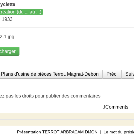
yclette
réation (du ... au ...)
n 1933
2-1.jpg
charger
Plans d'usine de pièces Terrot, Magnat-Debon
Préc.
Suiv
ez pas les droits pour publier des commentaires
JComments
Présentation TERROT ARBRACAM DIJON
|
Le mot du prési