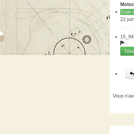
Motoc
Date c
22 jui
15_94
-
Télé
Vous n'av