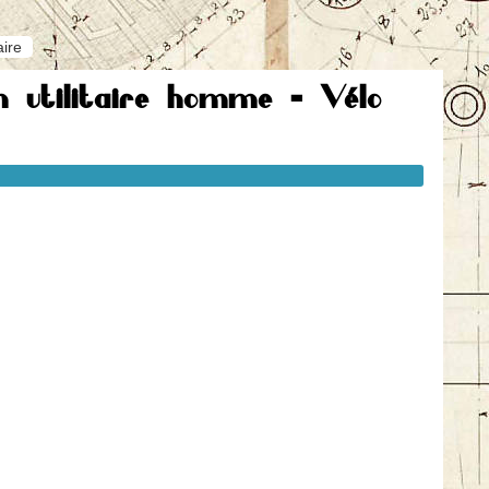
aire
n utilitaire homme - Vélo