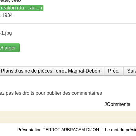
ette, vélo
réation (du ... au ...)
s 1934
-1.jpg
charger
Plans d'usine de pièces Terrot, Magnat-Debon
Préc.
Suiv
ez pas les droits pour publier des commentaires
JComments
Présentation TERROT ARBRACAM DIJON
|
Le mot du prési