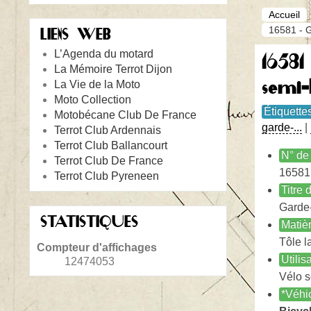
Accueil
16581 - G
LIENS WEB
L’Agenda du motard
16581
La Mémoire Terrot Dijon
semi-
La Vie de la Moto
Moto Collection
Étiquette
Motobécane Club De France
garde-...
|
Terrot Club Ardennais
Terrot Club Ballancourt
N° de 
Terrot Club De France
16581
Terrot Club Pyreneen
Titre
Garde-
STATISTIQUES
Matiè
Tôle l
Compteur d'affichages
Utilis
12474053
Vélo s
*Véhi