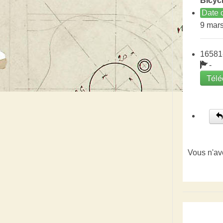
Bicycl
Date c
9 mar
16581
-
Télé
Vous n'av