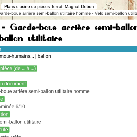
Plans d'usine de pièces Terrot, Magnat-Debon
arde-boue arrière semi-ballon utilitaire homme - Vélo semi-ballon utilit
 - Garde-boue arrière semi-ballo
ballon utilitaire
s
mots-humains...
|
ballon
pièce (de ... à ...)
 du document
boue arrière semi-ballon utilitaire homme
re
aminée 6/10
ation
emi-ballon utilitaire
cule