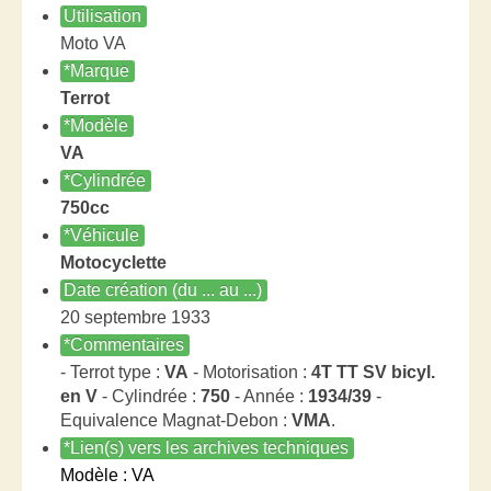
Utilisation
Moto VA
*Marque
Terrot
*Modèle
VA
*Cylindrée
750cc
*Véhicule
Motocyclette
Date création (du ... au ...)
20 septembre 1933
*Commentaires
- Terrot type :
VA
- Motorisation :
4T TT SV bicyl.
en V
- Cylindrée :
750
- Année :
1934/39
-
Equivalence Magnat-Debon :
VMA
.
*Lien(s) vers les archives techniques
Modèle : VA