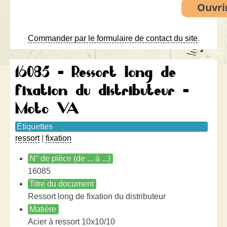
Commander par le formulaire de contact du site
.
16085 - Ressort long de
fixation du distributeur -
Moto VA
Étiquettes
ressort
|
fixation
N° de pièce (de ... à ...)
16085
Titre du document
Ressort long de fixation du distributeur
Matière
Acier à ressort 10x10/10