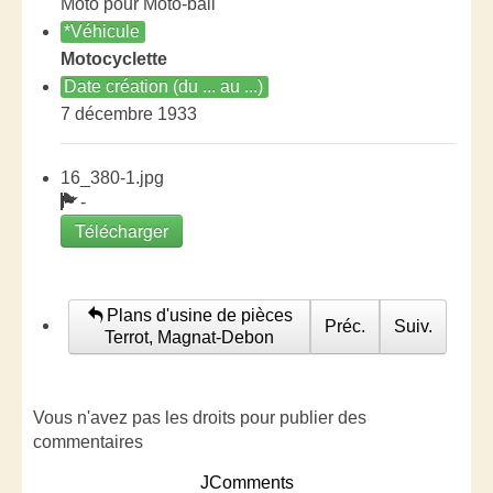
Moto pour Moto-ball
*Véhicule
Motocyclette
Date création (du ... au ...)
7 décembre 1933
16_380-1.jpg
-
Télécharger
Plans d'usine de pièces
Préc.
Suiv.
Terrot, Magnat-Debon
Vous n'avez pas les droits pour publier des
commentaires
JComments