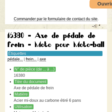
Commander par le formulaire de contact du site
.
16380 - Axe de pédale de
frein - Moto pour Moto-ball
Étiquettes
pédale...
|
frein...
|
axe
N° de pièce (de ... à ...)
16380
Titre du document
Axe de pédale de frein
Matière
Acier mi-doux au carbone étiré 6 pans
Utilisation