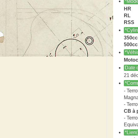
*Modè
HR
RL
RSS
*Cyli
350cc
500cc
*Véhi
Motoc
Date c
21 dé
*Comm
- Terro
Magna
- Terro
CB à 
- Terro
Equiv
*Lien(