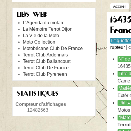
Accueil
LIENS WEB
1643
L’Agenda du motard
Fran
La Mémoire Terrot Dijon
La Vie de la Moto
Étiquette
Moto Collection
rupteur
|
Motobécane Club De France
Terrot Club Ardennais
N° de 
Terrot Club Ballancourt
16435
Terrot Club De France
Titre
Terrot Club Pyreneen
Came 
Matiè
STATISTIQUES
Extéri
Utilis
Compteur d'affichages
12482663
Motos
*Marq
Terrot