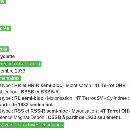
le
ndrée
cule
yclette
réation (du ... au ...)
cembre 1933
entaires
t type :
HR et HR-R semi-bloc
- Motorisation :
4T Terrot OHV
- 
t-Debon :
BSSB et BSSB-R
.
t type :
RL semi-bloc
- Motorisation :
4T Terrot SV
- Cylindrée 
partir de 1933 seulement
.
t type :
RSS et RSS-R semi-bloc
- Motorisation :
4T Terrot OH
alence Magnat-Debon :
CSSB à partir de 1933 seulement
.
s) vers les archives techniques