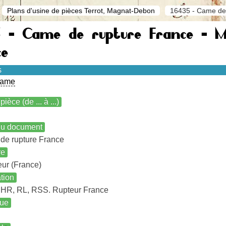
Plans d'usine de pièces Terrot, Magnat-Debon
16435 - Came de 
5 - Came de rupture France - Mo
ce
s
came
pièce (de ... à ...)
 du document
de rupture France
re
eur (France)
ation
 HR, RL, RSS. Rupteur France
ue