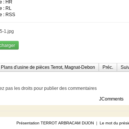
e : HR
e : RL
e : RSS
5-1.jpg
charger
Plans d'usine de pièces Terrot, Magnat-Debon
Préc.
Suiv
ez pas les droits pour publier des commentaires
JComments
Présentation TERROT ARBRACAM DIJON
|
Le mot du prési