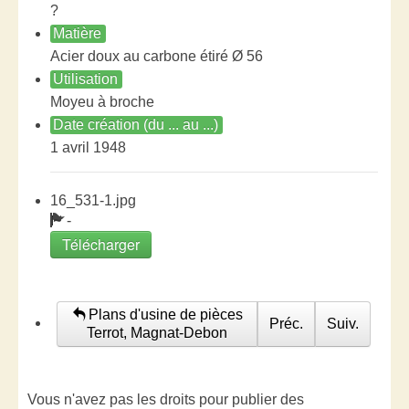
?
Matière
Acier doux au carbone étiré Ø 56
Utilisation
Moyeu à broche
Date création (du ... au ...)
1 avril 1948
16_531-1.jpg
-
Télécharger
Plans d'usine de pièces
Préc.
Suiv.
Terrot, Magnat-Debon
Vous n'avez pas les droits pour publier des