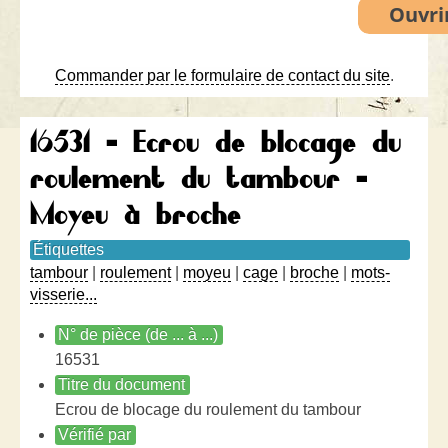
Commander par le formulaire de contact du site
.
16531 - Ecrou de blocage du
roulement du tambour -
Moyeu à broche
Étiquettes
tambour
|
roulement
|
moyeu
|
cage
|
broche
|
mots-
visserie...
N° de pièce (de ... à ...)
16531
Titre du document
Ecrou de blocage du roulement du tambour
Vérifié par