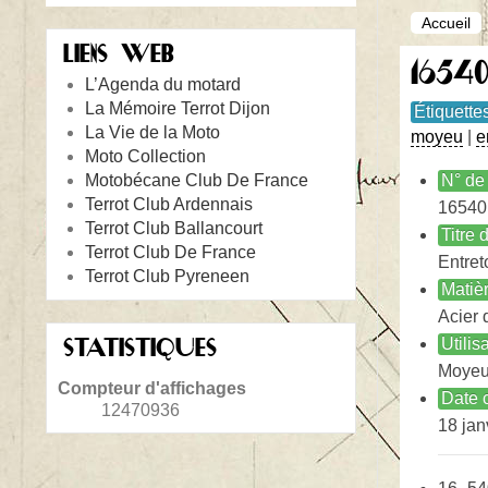
Accueil
LIENS WEB
1654
L’Agenda du motard
La Mémoire Terrot Dijon
Étiquette
La Vie de la Moto
moyeu
|
e
Moto Collection
Motobécane Club De France
N° de 
Terrot Club Ardennais
16540
Terrot Club Ballancourt
Titre
Terrot Club De France
Entret
Terrot Club Pyreneen
Matiè
Acier 
STATISTIQUES
Utilis
Moyeu
Compteur d'affichages
Date c
12470936
18 jan