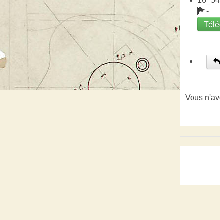
16_54
-
Télé
Vous n'av