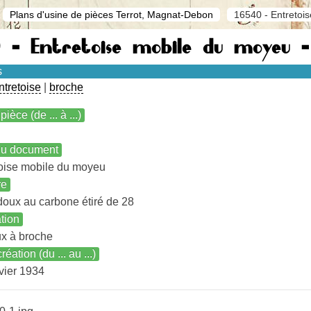
Plans d'usine de pièces Terrot, Magnat-Debon
16540 - Entretoi
0 - Entretoise mobile du moyeu 
s
ntretoise
|
broche
pièce (de ... à ...)
 du document
oise mobile du moyeu
re
doux au carbone étiré de 28
ation
x à broche
réation (du ... au ...)
vier 1934