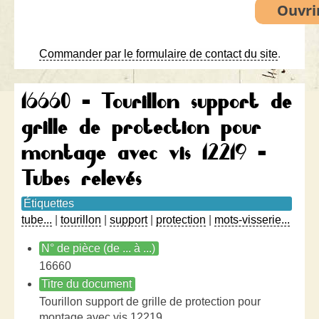
Commander par le formulaire de contact du site
.
16660 - Tourillon support de
grille de protection pour
montage avec vis 12219 -
Tubes relevés
Étiquettes
tube...
|
tourillon
|
support
|
protection
|
mots-visserie...
N° de pièce (de ... à ...)
16660
Titre du document
Tourillon support de grille de protection pour
montage avec vis 12219