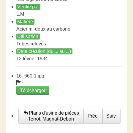
Vérifié par
L.M
Matière
Acier mi-doux au carbone
Utilisation
Tubes relevés
Date création (du ... au ...)
13 février 1934
16_660-1.jpg
-
Télécharger
Plans d'usine de pièces
Préc.
Suiv.
Terrot, Magnat-Debon