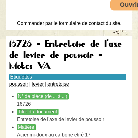
Commander par le formulaire de contact du site
.
16726 - Entretoise de l'axe
de levier de poussoir -
Motos VA
Étiquettes
poussoir
|
levier
|
entretoise
N° de pièce (de ... à ...)
16726
Titre du document
Entretoise de l'axe de levier de poussoir
Matière
Acier mi-doux au carbone étiré 17