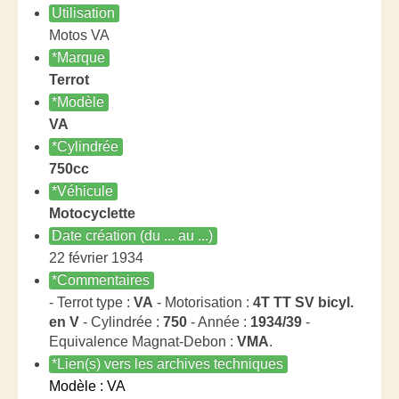
Utilisation
Motos VA
*Marque
Terrot
*Modèle
VA
*Cylindrée
750cc
*Véhicule
Motocyclette
Date création (du ... au ...)
22 février 1934
*Commentaires
- Terrot type :
VA
- Motorisation :
4T TT SV bicyl.
en V
- Cylindrée :
750
- Année :
1934/39
-
Equivalence Magnat-Debon :
VMA
.
*Lien(s) vers les archives techniques
Modèle : VA