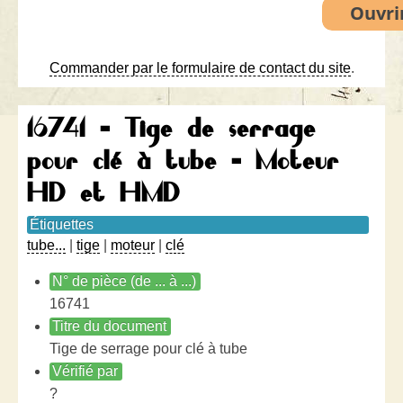
Commander par le formulaire de contact du site
.
16741 - Tige de serrage
pour clé à tube - Moteur
HD et HMD
Étiquettes
tube...
|
tige
|
moteur
|
clé
N° de pièce (de ... à ...)
16741
Titre du document
Tige de serrage pour clé à tube
Vérifié par
?