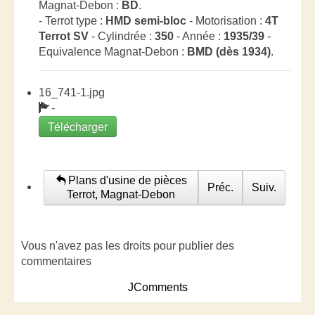
Magnat-Debon :
BD
.
- Terrot type :
HMD semi-bloc
- Motorisation :
4T
Terrot SV
- Cylindrée :
350
- Année :
1935/39
-
Equivalence Magnat-Debon :
BMD (dès 1934)
.
16_741-1.jpg
-
Télécharger
Plans d'usine de pièces
Préc.
Suiv.
Terrot, Magnat-Debon
Vous n'avez pas les droits pour publier des
commentaires
JComments