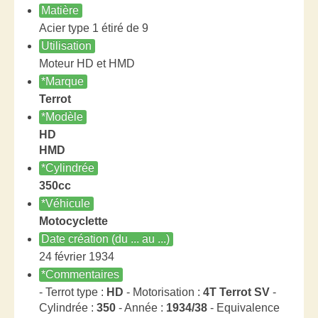
Matière
Acier type 1 étiré de 9
Utilisation
Moteur HD et HMD
*Marque
Terrot
*Modèle
HD
HMD
*Cylindrée
350cc
*Véhicule
Motocyclette
Date création (du ... au ...)
24 février 1934
*Commentaires
- Terrot type :
HD
- Motorisation :
4T Terrot SV
-
Cylindrée :
350
- Année :
1934/38
- Equivalence