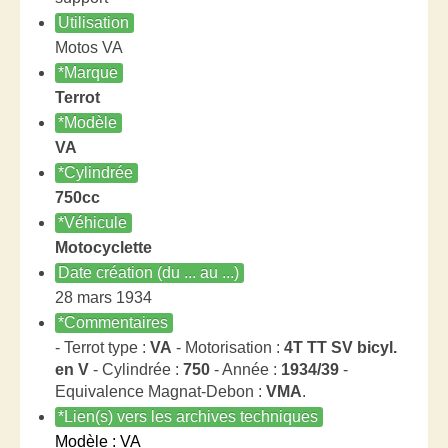
Utilisation
Motos VA
*Marque
Terrot
*Modèle
VA
*Cylindrée
750cc
*Véhicule
Motocyclette
Date création (du ... au ...)
28 mars 1934
*Commentaires
- Terrot type :
VA
- Motorisation :
4T TT SV bicyl.
en V
- Cylindrée :
750
- Année :
1934/39
-
Equivalence Magnat-Debon :
VMA
.
*Lien(s) vers les archives techniques
Modèle : VA