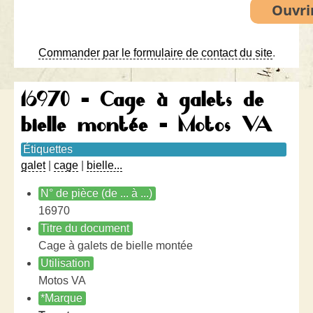
Commander par le formulaire de contact du site
.
16970 - Cage à galets de
bielle montée - Motos VA
Étiquettes
galet
|
cage
|
bielle...
N° de pièce (de ... à ...)
16970
Titre du document
Cage à galets de bielle montée
Utilisation
Motos VA
*Marque