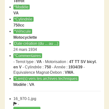
Terrot
*Modèle
VA
*Cylindrée
750cc
*Véhicule
Motocyclette
Date création (du ... au ...)
24 mars 1934
*Commentaires
- Terrot type :
VA
- Motorisation :
4T TT SV bicyl.
en V
- Cylindrée :
750
- Année :
1934/39
-
Equivalence Magnat-Debon :
VMA
.
*Lien(s) vers les archives techniques
Modèle : VA
16_970-1.jpg
-