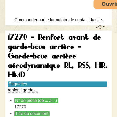
Commander par le formulaire de contact du site
.
17270 - Renfort avant de
garde-boue arrière -
Garde-boue arrière
aérodynamique RL, RSS, HR,
HMD
Étiquettes
renfort
|
garde-...
N° de pièce (de ... à ...)
17270
Titre du document