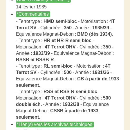
14 février 1935
*Commentaires
- Terrot type :
HMD semi-bloc
- Motorisation :
4T
Terrot SV
- Cylindrée :
350
- Année :
1935/39
-
Equivalence Magnat-Debon :
BMD (dès 1934)
.
- Terrot type :
HR et HR-R semi-bloc
-
Motorisation :
4T Terrot OHV
- Cylindrée :
350
-
Année :
1933/39
- Equivalence Magnat-Debon :
BSSB et BSSB-R
.
- Terrot type :
RL semi-bloc
- Motorisation :
4T
Terrot SV
- Cylindrée :
500
- Année :
1931/36
-
Equivalence Magnat-Debon :
CB à partir de 1933
seulement
.
- Terrot type :
RSS et RSS-R semi-bloc
-
Motorisation :
4T Terrot OHV
- Cylindrée :
500
double éch.
- Année :
1932/38
- Equivalence
Magnat-Debon :
CSSB à partir de 1933
seulement
.
*Lien(s) vers les archives techniques