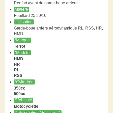
Renfort avant de garde-boue arrière
Matière
Feuillard 25 30/10
Utilisation
Garde-boue arrière aérodynamique RL, RSS, HR,
HMD
*Marque
Terrot
*Modèle
HMD
HR
RL
RSS
*Cylindrée
350cc
500cc
*Véhicule
Motocyclette
Date création (du ... au ...)