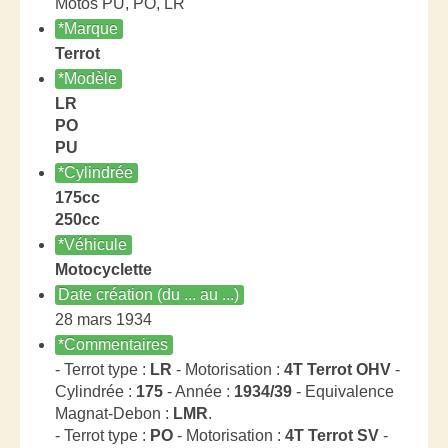
Motos PU, PO, LR
*Marque
Terrot
*Modèle
LR
PO
PU
*Cylindrée
175cc
250cc
*Véhicule
Motocyclette
Date création (du ... au ...)
28 mars 1934
*Commentaires
- Terrot type :
LR
- Motorisation :
4T Terrot OHV
-
Cylindrée :
175
- Année :
1934/39
- Equivalence
Magnat-Debon :
LMR
.
- Terrot type :
PO
- Motorisation :
4T Terrot SV
-