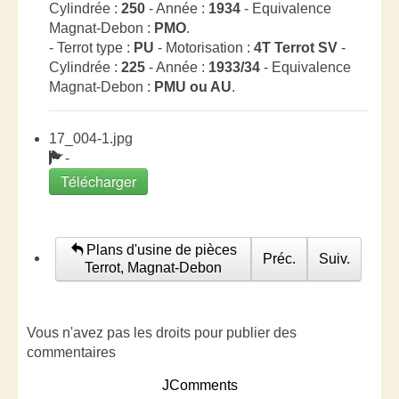
Cylindrée :
250
- Année :
1934
- Equivalence
Magnat-Debon :
PMO
.
- Terrot type :
PU
- Motorisation :
4T Terrot SV
-
Cylindrée :
225
- Année :
1933/34
- Equivalence
Magnat-Debon :
PMU ou AU
.
17_004-1.jpg
-
Télécharger
Plans d'usine de pièces
Préc.
Suiv.
Terrot, Magnat-Debon
Vous n'avez pas les droits pour publier des
commentaires
JComments