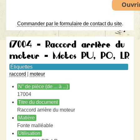
Commander par le formulaire de contact du site
.
17004 - Raccord arrière du
moteur - Motos PU, PO, LR
Étiquettes
raccord
|
moteur
N° de pièce (de ... à ...)
17004
Titre du document
Raccord arrière du moteur
Matière
Fonte malléable
Utilisation