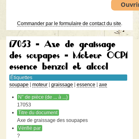
Commander par le formulaire de contact du site
.
17053 - Axe de graissage
des soupapes - Moteur OCP1
essence benzol et alcool
Étiquettes
soupape
|
moteur
|
graissage
|
essence
|
axe
N° de pièce (de ... à ...)
17053
Titre du document
Axe de graissage des soupapes
Vérifié par
?