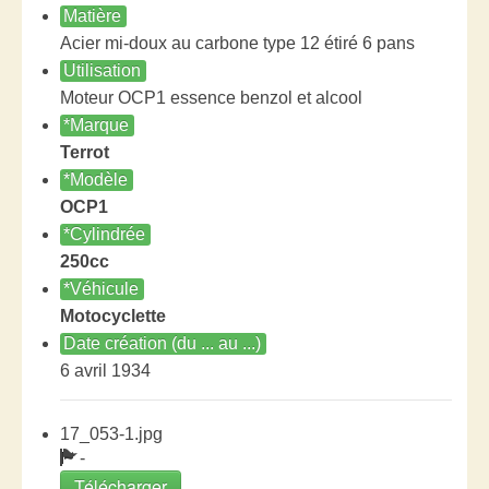
Matière
Acier mi-doux au carbone type 12 étiré 6 pans
Utilisation
Moteur OCP1 essence benzol et alcool
*Marque
Terrot
*Modèle
OCP1
*Cylindrée
250cc
*Véhicule
Motocyclette
Date création (du ... au ...)
6 avril 1934
17_053-1.jpg
-
Télécharger