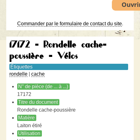
Commander par le formulaire de contact du site
.
17172 - Rondelle cache-
poussière - Vélos
Étiquettes
rondelle
|
cache
N° de pièce (de ... à ...)
17172
Titre du document
Rondelle cache-poussière
Matière
Laiton étiré
Utilisation