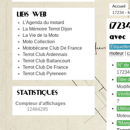
Accueil
17234 - M
LIENS WEB
L’Agenda du motard
17234
La Mémoire Terrot Dijon
avec
La Vie de la Moto
Moto Collection
Étiquette
Motobécane Club De France
moteur
|
c
Terrot Club Ardennais
Terrot Club Ballancourt
N° de 
Terrot Club De France
17234
Terrot Club Pyreneen
Titre
Modifi
STATISTIQUES
Vérifi
?
Compteur d'affichages
Utilis
12484295
Moteu
*Marq