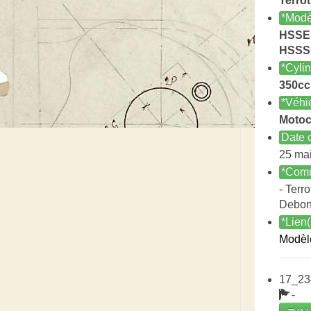
Terrot
*Modè
HSSE
HSSS
*Cyli
350cc
*Véhi
Motoc
Date c
25 ma
*Comm
- Terro
Debon
*Lien(
Modèl
17_23
-