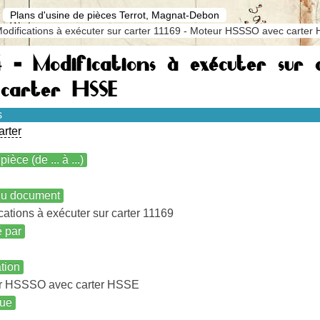
Plans d'usine de pièces Terrot, Magnat-Debon
odifications à exécuter sur carter 11169 - Moteur HSSSO avec carter
 - Modifications à exécuter sur
 carter HSSE
s
arter
pièce (de ... à ...)
 du document
cations à exécuter sur carter 11169
é par
ation
r HSSSO avec carter HSSE
ue