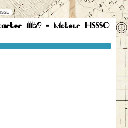
 HSSE
 carter 11169 - Moteur HSSSO