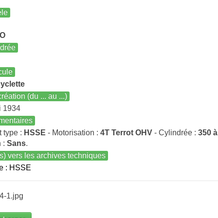
le
O
ndrée
cule
yclette
réation (du ... au ...)
i 1934
entaires
t type :
HSSE
- Motorisation :
4T Terrot OHV
- Cylindrée :
350 à
 :
Sans
.
s) vers les archives techniques
e : HSSE
4-1.jpg