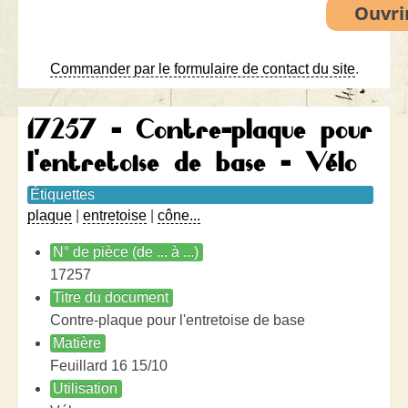
Commander par le formulaire de contact du site
.
17257 - Contre-plaque pour
l'entretoise de base - Vélo
Étiquettes
plaque
|
entretoise
|
cône...
N° de pièce (de ... à ...)
17257
Titre du document
Contre-plaque pour l'entretoise de base
Matière
Feuillard 16 15/10
Utilisation