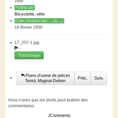
Vélo
*Véhicule
Bicyclette, vélo
Date création (du ... au ...)
16 février 1950
17_257-1.jpg
-
Télécharger
Plans d'usine de pièces
Préc.
Suiv.
Terrot, Magnat-Debon
Vous n'avez pas les droits pour publier des
commentaires
JComments