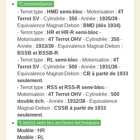
*Commentaires
- Terrot type :
HMD semi-bloc
- Motorisation :
4T
Terrot SV
- Cylindrée :
350
- Année :
1935/39
-
Equivalence Magnat-Debon :
BMD (dès 1934)
.
- Terrot type :
HR et HR-R semi-bloc
-
Motorisation :
4T Terrot OHV
- Cylindrée :
350
-
Année :
1933/39
- Equivalence Magnat-Debon :
BSSB et BSSB-R
.
- Terrot type :
RL semi-bloc
- Motorisation :
4T
Terrot SV
- Cylindrée :
500
- Année :
1931/36
-
Equivalence Magnat-Debon :
CB à partir de 1933
seulement
.
- Terrot type :
RSS et RSS-R semi-bloc
-
Motorisation :
4T Terrot OHV
- Cylindrée :
500
double éch.
- Année :
1932/38
- Equivalence
Magnat-Debon :
CSSB à partir de 1933
seulement
.
*Lien(s) vers les archives techniques
Modèle : HR
Modèle : RL