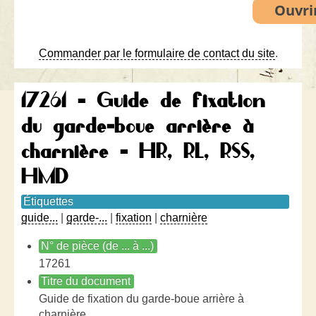
Commander par le formulaire de contact du site
.
17261 - Guide de fixation
du garde-boue arrière à
charnière - HR, RL, RSS,
HMD
Étiquettes
guide...
|
garde-...
|
fixation
|
charnière
N° de pièce (de ... à ...)
17261
Titre du document
Guide de fixation du garde-boue arrière à
charnière