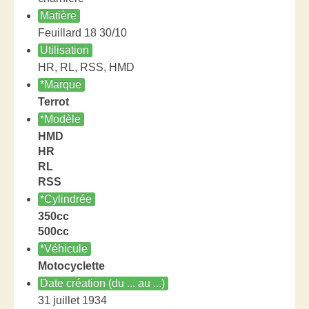
Matière
Feuillard 18 30/10
Utilisation
HR, RL, RSS, HMD
*Marque
Terrot
*Modèle
HMD
HR
RL
RSS
*Cylindrée
350cc
500cc
*Véhicule
Motocyclette
Date création (du ... au ...)
31 juillet 1934