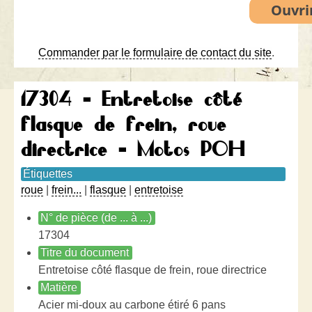
Commander par le formulaire de contact du site
.
17304 - Entretoise côté
flasque de frein, roue
directrice - Motos POH
Étiquettes
roue
|
frein...
|
flasque
|
entretoise
N° de pièce (de ... à ...)
17304
Titre du document
Entretoise côté flasque de frein, roue directrice
Matière
Acier mi-doux au carbone étiré 6 pans