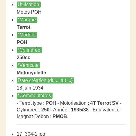
Utilisation
Motos POH
*Marque
Terrot
*Modèle
POH
*Cylindrée
250cc
*Véhicule
Motocyclette
Date création (du ... au ...)
18 juin 1934
*Commentaires
- Terrot type :
POH
- Motorisation :
4T Terrot SV
-
Cylindrée :
250
- Année :
1935/38
- Equivalence
Magnat-Debon :
PMOB
.
17_304-1.jpg