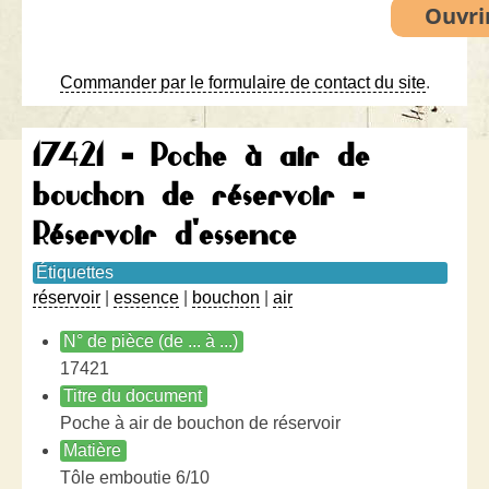
Commander par le formulaire de contact du site
.
17421 - Poche à air de
bouchon de réservoir -
Réservoir d'essence
Étiquettes
réservoir
|
essence
|
bouchon
|
air
N° de pièce (de ... à ...)
17421
Titre du document
Poche à air de bouchon de réservoir
Matière
Tôle emboutie 6/10